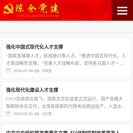
强化中国式现代化人才支撑
“国家发展靠人才，民族振兴靠人才。”推进中国式现代化，人
才是战略性支撑。“完善人才战略布局，坚持各方面人才一起
抓，建设规模宏大、结构合理、素质优良的人才队伍”，这是
2024-05-06
294
次
新时代人才工作的方向指引。“畅通教育、科技、人才的良性
循环，完善人才培养、引进、使用、合理流动的工作机制”，
强化现代化建设人才支撑
这是以新质生产力推动高质量发展的迫切要求。“综合国力竞
C919完成商业首飞，国家太空实验室正式运行，国产首艘大
争说到底是人才竞争”，习近平总书记把人才工作摆在治国理
型邮轮命名交付，全球首座第四代核电站商运投产，人造太阳
政大局关键位置，...
“夸父”首次亮相，一箭41星再破纪录……国家发展靠人才，民
2024-03-01
142
次
族振兴靠人才。习近平总书记高度重视、情系人才，进高校院
所、入企业园区，在调研考察中提出“推进高水平人才高地建