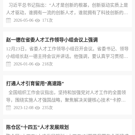
​ 习近平总书记指出：“人才是创新的根基，创新驱动实质上是
立，业以才兴。进入基本实现社会主义现代化夯实基础、全面
人才驱动，谁拥有一流的创新人才，谁就拥有了科技创新的优
发力的关键时期，新...
势和主导权。要择天下英才而用之，实施更加积极的创新人才
2026-05-06
171
次
引进政策，集聚一批站在行业科技前沿、具有国际视野和能力
的领军人才。”这一重要论断，深刻阐明了创新与人才的内在
赵一德在省委人才工作领导小组会议上强调
关系，指明了创新驱动发展战略的突破口和着力点。 党的二
12月23日，省委人才工作领导小组召开会议。省委书记、领导
十大明确提出“人才引领驱动”战略布局，以人才赋能创新发
小组组长赵一德主持会议并讲话。他强调，要认真学习贯彻习
展、助力高质量...
近平总书记关于做好新时代人才工作的重要思想，全面落实党
2026-01-06
218
次
的二十届四中全会和中央经济工作会议精神，一体推进教育科
技人才发展，不断激发人才创新创造活力，为奋力谱写中国式
打通人才引育留用“高速路”
现代化建设的陕西新篇章提供坚实人才支撑。省委副书记、领
​ 全国组织工作会议指出，坚持和加强党对人才工作的全面领
导小组副组长邢善萍出席。赵一德指出，今年以来，全省各级
导，围绕实施人才强国战略，聚焦解决关键核心技术“卡脖子”
各有关部门认真落实...
问题，深入实施重大人才工程，深化人才发展体制机制改革，
2023-12-08
235
次
人才创新创造活力充分释放。贯彻落实全国组织工作会议精
神，要坚持把培养造就大批德才兼备的高素质人才作为国家和
陈仓区“十四五”人才发展规划
民族长远发展的大计来抓。宝鸡陈仓区地处关中西部，推动高