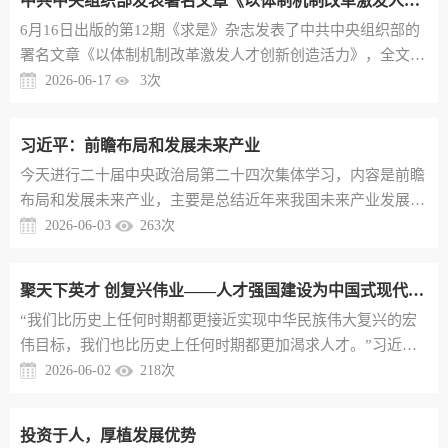
中共中央组织部发表署名文章《以体制机制改革激发人才创新创造活力》
设”“培养使用战略科学家”“支持青年科技人才挑大梁、担重
6月16日出版的第12期《求是》杂志发表了中共中央组织部的
任”“把科研优势、人才优势转化为发展优势”等一系列新思
署名文章《以体制机制改革激发人才创新创造活力》，全文如
想、新论断、新要...
下：以体制机制改革激发人才创新创造活力中共中央组织部体
2026-06-17
3
次
制顺、机制活，则人才聚、事业兴。坚持深化人才发展体制机
制改革，是习近平总书记关于做好新时代人才工作的重要思想
习近平：前瞻布局和发展未来产业
的“八个坚持”之一，是做好人才工作的重要保障。改革的关
今天进行二十届中央政治局第二十四次集体学习，内容是前瞻
键，就在于破除束缚人才发展的思想观念和体制机制障碍，增
布局和发展未来产业，主要是总结近年来我国未来产业发展情
强人才内生动力和整体...
况，分析世界未来产业发展趋势，对培育发展未来产业进行思
2026-06-03
263
次
考。当前，新一轮科技革命和产业变革加速演进，前沿技术不
断涌现，引领和支撑未来产业快速崛起。培育发展未来产业，
聚天下英才 创复兴伟业——人才强国建设为中国式现代化提供有力支撑
对于我们抢占科技和产业制高点、牢牢把握发展主动权，对于
“我们比历史上任何时期都更接近实现中华民族伟大复兴的宏
发展新质生产力、建设现代化产业体系，对于提高人民生活品
伟目标，我们也比历史上任何时期都更加渴求人才。”习近平
质、促进人的全面发...
总书记的重要论述，标定新时代人才工作的时代方位和使命价
2026-06-02
218
次
值。“十五五”规划纲要明确提出“统筹教育强国、科技强国、
人才强国建设”，围绕全方位培养、引进、用好人才作出全面
投资于人，厚植发展优势
部署，就深化人才发展体制机制改革作出系统安排。国以才