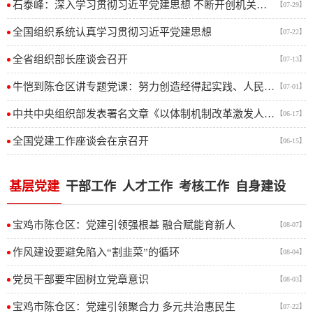
石泰峰：深入学习贯彻习近平党建思想 不断开创机关党建工作新局面
【07-29】
全国组织系统认真学习贯彻习近平党建思想
【07-22】
全省组织部长座谈会召开
【07-13】
牛恺到陈仓区讲专题党课：努力创造经得起实践、人民、历史检验的实绩
【07-01】
中共中央组织部发表署名文章《以体制机制改革激发人才创新创造活力》
【06-17】
全国党建工作座谈会在京召开
【06-15】
基层党建
干部工作
人才工作
考核工作
自身建设
宝鸡市陈仓区：党建引领强根基 融合赋能育新人
【08-07】
作风建设要避免陷入“割韭菜”的循环
【08-04】
党员干部要牢固树立党章意识
【08-03】
宝鸡市陈仓区：党建引领聚合力 多元共治惠民生
【07-22】