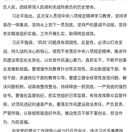
负人民，团结带领人民顺利完成所肩负的历史使命。
习近平指出，这次深入贯彻中央八项规定精神学习教育，坚持学
查改一体推进，坚持从上到下一贯到底，坚持严的基调不动摇，坚持
务实精准组织实施，工作开展扎实，取得明显成效。
习近平强调，“四风”问题具有顽固性、反复性，必须以打攻坚
战、持久战的决心和恒心，锲而不舍落实中央八项规定精神，推进作
风建设常态化长效化，以优良作风凝心聚力、真抓实干，不断开创事
业发展新局面。要增强作风教育针对性实效性，突出新提拔干部、年
轻干部、关键岗位干部的教育引导。要建立健全经常性发现问题、解
决问题机制，动真格整改整治，持续释放一抓到底、一严到底的强烈
信号。要强化监督执纪，抓实党组织日常监督，有效发挥群众监督作
用，对顶风违纪的速查严处。要落实作风建设政治责任，严负其责、
严管所辖，以铁规矩锻造好作风，推动党员干部干事创业、担当作
为、为民造福。
中央党的建设工作领导小组29日召开会议，传达习近平重要指