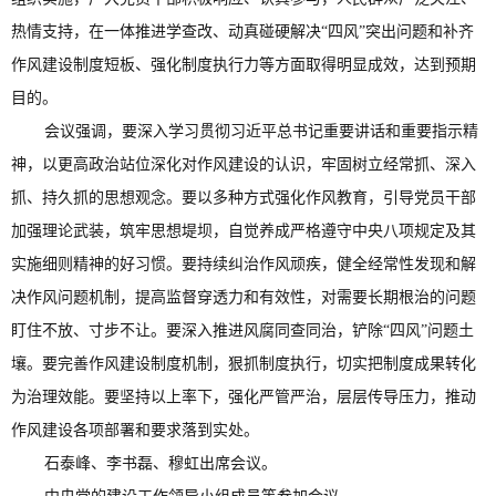
热情支持，在一体推进学查改、动真碰硬解决“四风”突出问题和补齐
作风建设制度短板、强化制度执行力等方面取得明显成效，达到预期
目的。
会议强调，要深入学习贯彻习近平总书记重要讲话和重要指示精
神，以更高政治站位深化对作风建设的认识，牢固树立经常抓、深入
抓、持久抓的思想观念。要以多种方式强化作风教育，引导党员干部
加强理论武装，筑牢思想堤坝，自觉养成严格遵守中央八项规定及其
实施细则精神的好习惯。要持续纠治作风顽疾，健全经常性发现和解
决作风问题机制，提高监督穿透力和有效性，对需要长期根治的问题
盯住不放、寸步不让。要深入推进风腐同查同治，铲除“四风”问题土
壤。要完善作风建设制度机制，狠抓制度执行，切实把制度成果转化
为治理效能。要坚持以上率下，强化严管严治，层层传导压力，推动
作风建设各项部署和要求落到实处。
石泰峰、李书磊、穆虹出席会议。